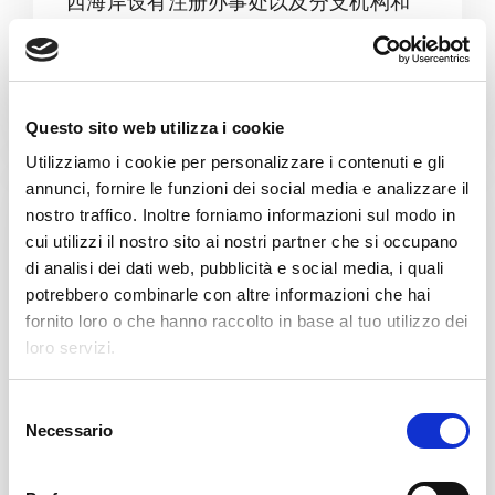
西海岸设有注册办事处以及分支机构和
新生产工厂。
详情
Questo sito web utilizza i cookie
Utilizziamo i cookie per personalizzare i contenuti e gli
annunci, fornire le funzioni dei social media e analizzare il
nostro traffico. Inoltre forniamo informazioni sul modo in
cui utilizzi il nostro sito ai nostri partner che si occupano
di analisi dei dati web, pubblicità e social media, i quali
potrebbero combinarle con altre informazioni che hai
fornito loro o che hanno raccolto in base al tuo utilizzo dei
loro servizi.
S
Necessario
e
l
完整的环保生产线终端解决方
e