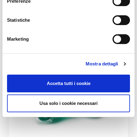
Preferenze
案
z
i
为一家欧洲领先的家用洗涤剂制造商开
o
Statistiche
发的产线终端集成项目。
n
e
Marketing
d
详情
e
l
Mostra dettagli
c
o
n
Accetta tutti i cookie
s
e
n
Usa solo i cookie necessari
s
o