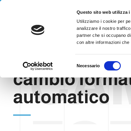
Handling your success
Questo sito web utilizza i
Utilizziamo i cookie per pe
analizzare il nostro traffico
partner che si occupano di 
con altre informazioni che h
CA
HOME
BLOG
CAMBIO FORMATO AUTOMATICO
S
Necessario
e
cambio forma
l
e
automatico
z
i
o
n
e
d