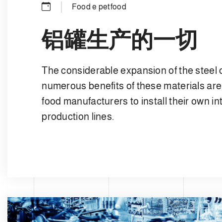
Food e petfood
铝罐生产的一切
The considerable expansion of the steel
numerous benefits of these materials ar
food manufacturers to install their own i
production lines.