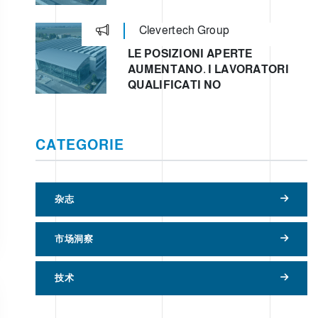
Clevertech Group
LE POSIZIONI APERTE
AUMENTANO. I LAVORATORI
QUALIFICATI NO
CATEGORIE
杂志
市场洞察
技术