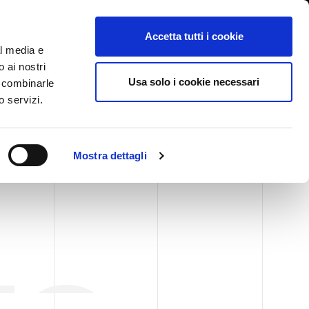
International/漢語, 汉语
登陆
Whistleblowing
Accetta tutti i cookie
al media e
o ai nostri
BLOG
CASE HISTORY
服务
新闻活动
联系我们
Usa solo i cookie necessari
o combinarle
o servizi.
Mostra dettagli