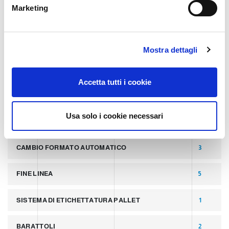
e
Marketing
d
最新文章
8
e
l
SLIDER
2
Mostra dettagli
c
o
PALLETTIZZATORI PER COPERCHI
2
n
Accetta tutti i cookie
s
LINEA PER PRODUZIONE DI LATTINE ALLUMINIO
2
e
n
Usa solo i cookie necessari
LATTINE IN ALLUMINIO
2
s
o
CAMBIO FORMATO AUTOMATICO
3
FINE LINEA
5
SISTEMA DI ETICHETTATURA PALLET
1
BARATTOLI
2