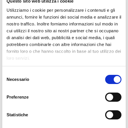
Questo sito web utilizza i cookie
Clevertech Group
Utilizziamo i cookie per personalizzare i contenuti e gli
LE POSIZIONI APERTE
annunci, fornire le funzioni dei social media e analizzare il
AUMENTANO. I LAVORATORI
nostro traffico. Inoltre forniamo informazioni sul modo in
QUALIFICATI NO
cui utilizzi il nostro sito ai nostri partner che si occupano
di analisi dei dati web, pubblicità e social media, i quali
CATEGORIE
potrebbero combinarle con altre informazioni che hai
fornito loro o che hanno raccolto in base al tuo utilizzo dei
loro servizi.
杂志
S
Necessario
e
市场洞察
l
e
技术
Preferenze
z
i
o
Statistiche
TAGS
n