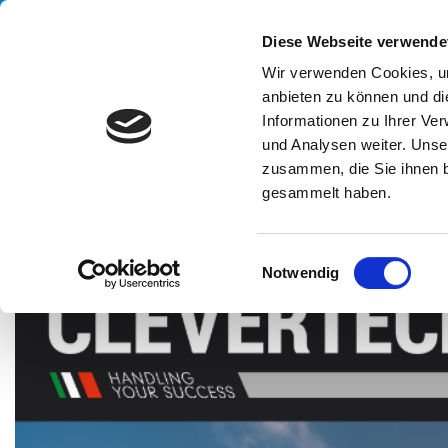
Handling your success
Diese Webseite verwende
Wir verwenden Cookies, um
anbieten zu können und di
UN
Informationen zu Ihrer Ve
und Analysen weiter. Unse
zusammen, die Sie ihnen b
gesammelt haben.
HOME
MESSEN
GULFOOD DUBAI
E
Notwendig
i
n
w
i
l
l
i