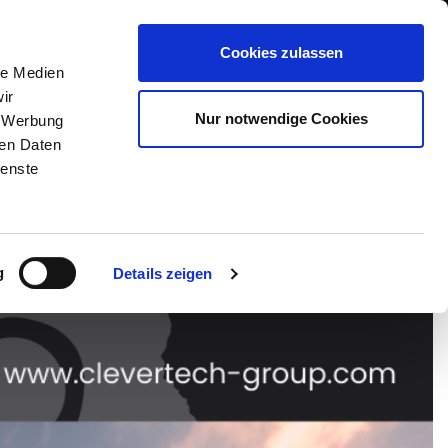
International/Deutsch
 Area
Whistleblowing
Cookies zulassen
le Medien
ir
DIENSTLEISTUNGEN
NEWS & EVENTS
KONTAKT
Nur notwendige Cookies
, Werbung
ren Daten
ienste
g
Details zeigen