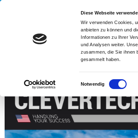
Handling your success
Diese Webseite verwende
Wir verwenden Cookies, um
anbieten zu können und di
UN
Informationen zu Ihrer Ve
und Analysen weiter. Unse
zusammen, die Sie ihnen b
gesammelt haben.
HOME
MESSEN
PACK EXPO INTERNATIONAL
E
Notwendig
i
n
w
i
l
l
i