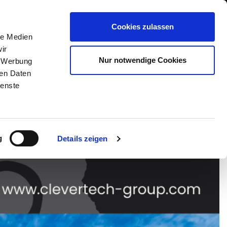
International/Deutsch
 Area
Whistleblowing
Cookies zulassen
le Medien
ir
DIENSTLEISTUNGEN
NEWS & EVENTS
KONTAKT
Nur notwendige Cookies
, Werbung
ren Daten
ienste
g
Details zeigen