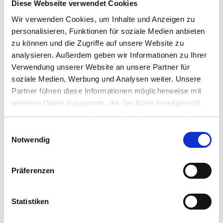
Diese Webseite verwendet Cookies
SCHERENSYSTEM FÜR LEERE
Wir verwenden Cookies, um Inhalte und Anzeigen zu
ODER VOLLE DOSEN
personalisieren, Funktionen für soziale Medien anbieten
zu können und die Zugriffe auf unsere Website zu
analysieren. Außerdem geben wir Informationen zu Ihrer
Verwendung unserer Website an unsere Partner für
soziale Medien, Werbung und Analysen weiter. Unsere
Partner führen diese Informationen möglicherweise mit
weiteren Daten zusammen, die Sie ihnen bereitgestellt
haben oder die sie im Rahmen Ihrer Nutzung der Dienste
gesammelt haben.
E
Notwendig
i
n
INFORMATIONEN ANFORDERN
w
Präferenzen
i
l
l
Statistiken
i
SHOW DETAILS