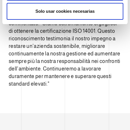
n
t
Solo usar cookies necesarias
i
Giuseppe Reggiani CEO di Clevertech
, ha
m
commentato: "Siamo estremamente orgogliosi
i
di ottenere la certificazione ISO 14001. Questo
e
riconoscimento testimonia il nostro impegno a
n
restare un'azienda sostenibile, migliorare
t
continuamente la nostra gestione ed aumentare
o
sempre più la nostra responsabilità nei confronti
dell'ambiente. Continueremo a lavorare
duramente per mantenere e superare questi
standard elevati."