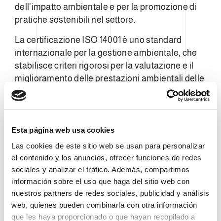
dell'impatto ambientale e per la promozione di
pratiche sostenibili nel settore.
La certificazione ISO 14001 è uno standard
internazionale per la gestione ambientale, che
stabilisce criteri rigorosi per la valutazione e il
miglioramento delle prestazioni ambientali delle
organizzazioni. Per ottenere questa
certificazione, Clevertech ha dovuto dimostrare
il suo impegno a ridurre l'impatto ambientale
delle sue operazioni e ad adottare pratiche
Esta página web usa cookies
sostenibili.
Las cookies de este sitio web se usan para personalizar
el contenido y los anuncios, ofrecer funciones de redes
Tra i principali punti salienti che hanno portato al
sociales y analizar el tráfico. Además, compartimos
conseguimento di questa certificazione
información sobre el uso que haga del sitio web con
includono:
nuestros partners de redes sociales, publicidad y análisis
web, quienes pueden combinarla con otra información
que les haya proporcionado o que hayan recopilado a