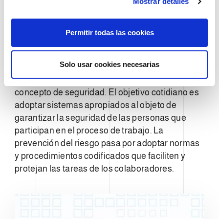
Mostrar detalles
o
n
Clevertech ha puesto a punto un estándar
s
eléctrico con indicaciones precisas que se
Permitir todas las cookies
e
aplican a todos los equipos.
n
Un solo diseño de seguridad
t
Solo usar cookies necesarias
i
Clevertech presta una atención especial al
m
concepto de seguridad. El objetivo cotidiano es
i
adoptar sistemas apropiados al objeto de
e
garantizar la seguridad de las personas que
n
participan en el proceso de trabajo. La
t
o
prevención del riesgo pasa por adoptar normas
y procedimientos codificados que faciliten y
protejan las tareas de los colaboradores.