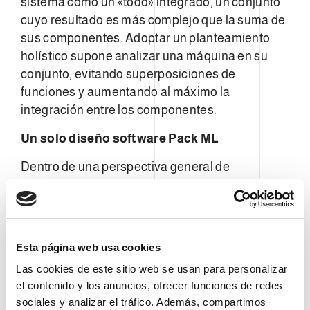
sistema como un «todo» integrado, un conjunto
cuyo resultado es más complejo que la suma de
sus componentes. Adoptar un planteamiento
holístico supone analizar una máquina en su
conjunto, evitando superposiciones de
funciones y aumentando al máximo la
integración entre los componentes.
Un solo diseño software Pack ML
Dentro de una perspectiva general de
integración, los equipos Clevertech utilizan un
único lenguaje software. Pack ML es una
interfaz común que permite obtener la
uniformidad entre las máquinas que componen
Esta página web usa cookies
la línea de embalaje. Pack ML permite una
Las cookies de este sitio web se usan para personalizar
integración perfecta tanto horizontal como
el contenido y los anuncios, ofrecer funciones de redes
vertical, optimiza los tiempos, permite un
sociales y analizar el tráfico. Además, compartimos