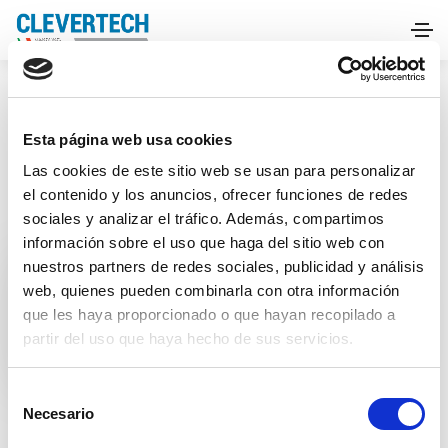
HOME
FERIAS
PET FOOD FORUM
Esta página web usa cookies
Las cookies de este sitio web se usan para personalizar
el contenido y los anuncios, ofrecer funciones de redes
sociales y analizar el tráfico. Además, compartimos
información sobre el uso que haga del sitio web con
nuestros partners de redes sociales, publicidad y análisis
Ferias
web, quienes pueden combinarla con otra información
PET FOOD FORUM
que les haya proporcionado o que hayan recopilado a
partir del uso que haya hecho de sus servicios.
S
Necesario
e
l