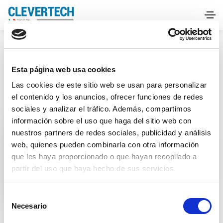
HOME
FERIAS
PROPAK ASIA
Esta página web usa cookies
Las cookies de este sitio web se usan para personalizar
el contenido y los anuncios, ofrecer funciones de redes
sociales y analizar el tráfico. Además, compartimos
información sobre el uso que haga del sitio web con
nuestros partners de redes sociales, publicidad y análisis
Ferias
web, quienes pueden combinarla con otra información
PROPAK ASIA
que les haya proporcionado o que hayan recopilado a
partir del uso que haya hecho de sus servicios.
S
Necesario
e
l