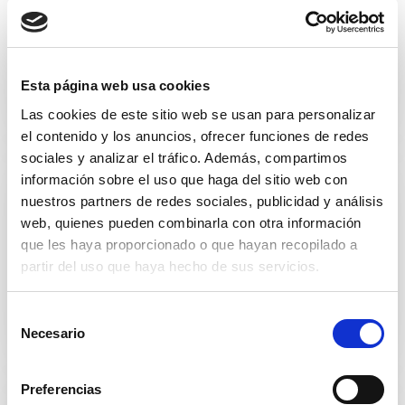
Cuidado personal
Esta página web usa cookies
Las cookies de este sitio web se usan para personalizar
el contenido y los anuncios, ofrecer funciones de redes
sociales y analizar el tráfico. Además, compartimos
información sobre el uso que haga del sitio web con
nuestros partners de redes sociales, publicidad y análisis
web, quienes pueden combinarla con otra información
que les haya proporcionado o que hayan recopilado a
partir del uso que haya hecho de sus servicios.
Alimentos
S
Necesario
e
l
e
Preferencias
c