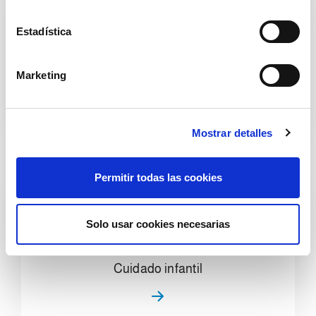
c
i
Estadística
ó
n
Marketing
d
Limpieza del hogar
e
c
Mostrar detalles
o
n
s
Permitir todas las cookies
e
n
t
Solo usar cookies necesarias
i
m
Cuidado infantil
i
e
n