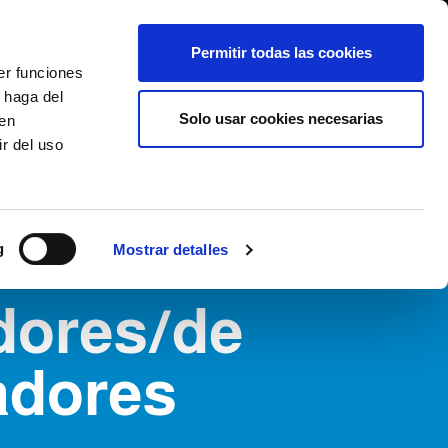
International/Español
entes
Whistleblowing
Permitir todas las cookies
er funciones
 haga del
SE HISTORY
SERVICIOS
EVENTOS
CONTACTOS
Solo usar cookies necesarias
den
r del uso
g
Mostrar detalles
dores/de
adores