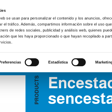
Área Cli
ies
web se usan para personalizar el contenido y los anuncios, ofrec
ar el tráfico. Además, compartimos información sobre el uso que
EMPRESA
PRODUCTOS
VIDEO
BLOG
CA
tners de redes sociales, publicidad y análisis web, quienes pue
tadores/desencestadores
SOLICITAR INFORMACIÓN
ación que les haya proporcionado o que hayan recopilado a parti
vicios.
TADORES
Preferencias
Estadística
Marketin
Encesta
S
T
C
U
D
sencest
O
R
P