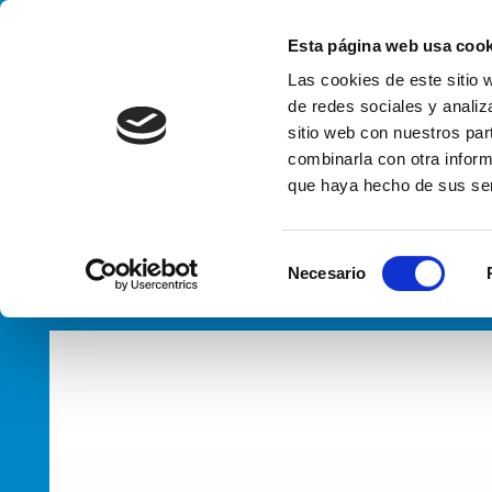
Handling your success
Esta página web usa cook
Las cookies de este sitio 
de redes sociales y analiz
sitio web con nuestros par
Ences
combinarla con otra inform
que haya hecho de sus ser
HOME
PRODUCTOS
TIPOS
ENCESTADORES/DESENCES
S
Necesario
e
l
e
c
c
i
ó
n