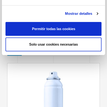
e
c
Mostrar detalles
o
n
s
Permitir todas las cookies
PALETIZADORES PARA
e
BOTES VACÍOS
n
t
Solo usar cookies necesarias
i
m
i
e
n
t
o