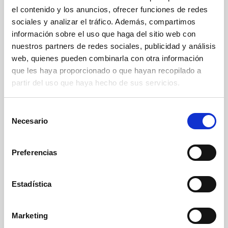
el contenido y los anuncios, ofrecer funciones de redes
PALETIZADORES PARA
sociales y analizar el tráfico. Además, compartimos
BOTES LLENOS
información sobre el uso que haga del sitio web con
nuestros partners de redes sociales, publicidad y análisis
web, quienes pueden combinarla con otra información
que les haya proporcionado o que hayan recopilado a
partir del uso que haya hecho de sus servicios.
S
Necesario
e
l
e
Preferencias
c
c
i
Estadística
ó
n
Marketing
d