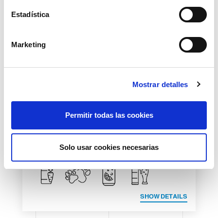
c
i
Estadística
ó
n
Marketing
d
e
c
Mostrar detalles
o
n
s
Permitir todas las cookies
e
n
SOLICITAR INFORMACIÓN
t
Solo usar cookies necesarias
i
m
i
e
SHOW DETAILS
n
t