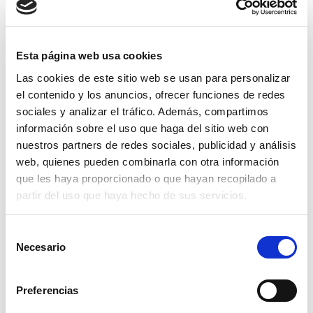
Esta página web usa cookies
SOLICITAR INFORMACIÓN
Las cookies de este sitio web se usan para personalizar
el contenido y los anuncios, ofrecer funciones de redes
sociales y analizar el tráfico. Además, compartimos
información sobre el uso que haga del sitio web con
SHOW DETAILS
nuestros partners de redes sociales, publicidad y análisis
web, quienes pueden combinarla con otra información
que les haya proporcionado o que hayan recopilado a
partir del uso que haya hecho de sus servicios.
PALETIZADOR AP
FC 20
S
PANTOGRAPH
Necesario
e
PALETIZADOR DE PANTÓGRAFO
l
PARA BOTES LLENOS
e
Preferencias
c