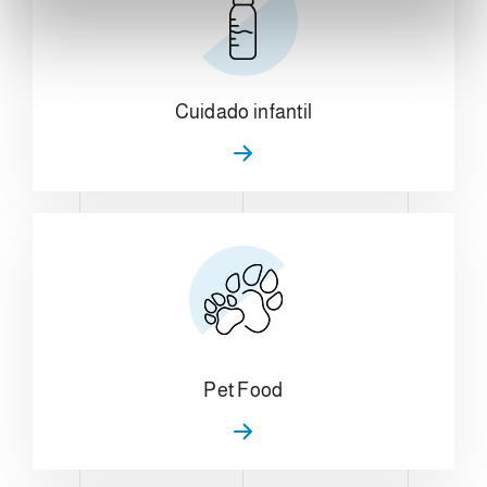
i
e
n
t
Cuidado infantil
o
Pet Food