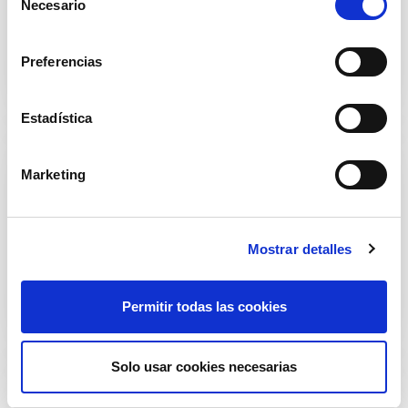
Necesario
e
l
Alimentos
e
Preferencias
c
c
i
Estadística
ó
n
Marketing
d
e
c
Mostrar detalles
o
Limpieza del hogar
n
s
Permitir todas las cookies
e
n
t
Solo usar cookies necesarias
i
m