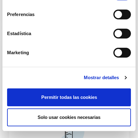
l
e
Preferencias
c
c
i
Estadística
ó
n
Marketing
d
e
c
Limpieza del hogar
Mostrar detalles
o
n
s
Permitir todas las cookies
e
n
t
Solo usar cookies necesarias
i
m
i