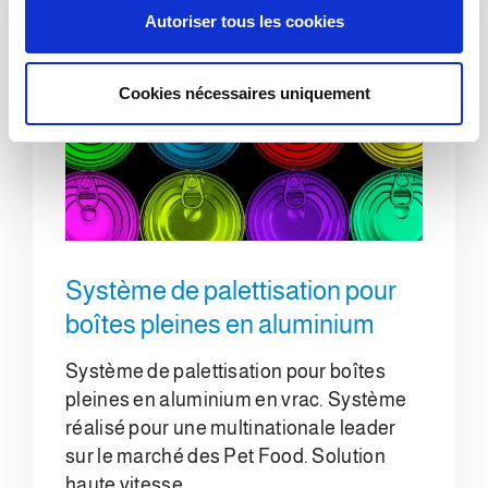
s
Autoriser tous les cookies
e
n
t
Cookies nécessaires uniquement
e
m
e
n
t
Système de palettisation pour
boîtes pleines en aluminium
Système de palettisation pour boîtes
pleines en aluminium en vrac. Système
réalisé pour une multinationale leader
sur le marché des Pet Food. Solution
haute vitesse.