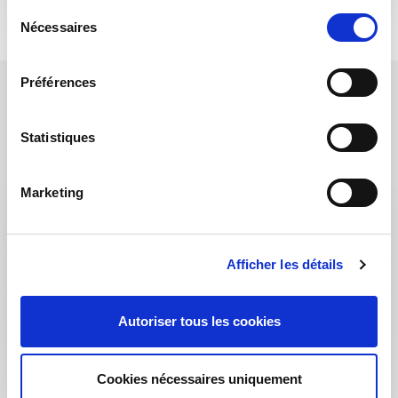
S
Nécessaires
é
l
e
Préférences
c
t
i
Statistiques
RÈGLES D'ACCÈS
o
n
Marketing
d
Norme Comportamentali Accesso A
u
Clevertech
c
Afficher les détails
o
n
Clevertech Access Conduct Rules
s
Autoriser tous les cookies
e
n
t
Cookies nécessaires uniquement
e