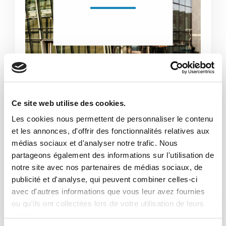
Ce site web utilise des cookies.
Codice etico aziendale
Les cookies nous permettent de personnaliser le contenu
et les annonces, d'offrir des fonctionnalités relatives aux
Oggi più che mai è essenziale confermare
médias sociaux et d'analyser notre trafic. Nous
la nostra visione etica, esprimere con
partageons également des informations sur l'utilisation de
chiarezza i nostri principi, valori e
notre site avec nos partenaires de médias sociaux, de
responsabilità comuni.
publicité et d'analyse, qui peuvent combiner celles-ci
avec d'autres informations que vous leur avez fournies
Détails
ou qu'ils ont collectées lors de votre utilisation de leurs
services.