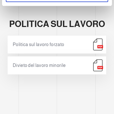
m
e
n
POLITICA SUL LAVORO
t
Politica sul lavoro forzato
Divieto del lavoro minorile