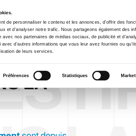
Espace cl
okies.
t de personnaliser le contenu et les annonces, d'offrir des fonct
ux et d'analyser notre trafic. Nous partageons également des in
ENTREPRISE
PRODUITS
VIDEO
BLOG
CASE HISTO
site avec nos partenaires de médias sociaux, de publicité et d'anal
 avec d'autres informations que vous leur avez fournies ou qu'il
lisation de leurs services.
ESTI
EXIBILITÉ
NS LA
Préférences
Statistiques
Market
ement
sont depuis