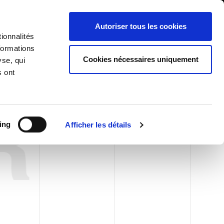
International/Français
ients
Whistleblowing
Autoriser tous les cookies
ionnalités
formations
RY
SERVICES
NEWS & ÉVÉNEMENTS
CONTACTS
Cookies nécessaires uniquement
yse, qui
s ont
R
ing
Afficher les détails