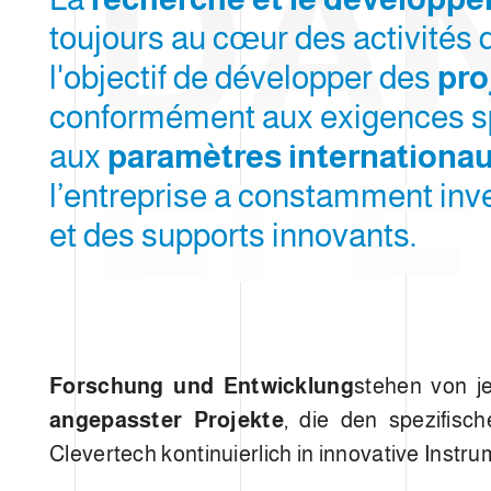
DAN
d
toujours au cœur des activités 
u
c
l'objectif de développer des
pro
o
conformément aux exigences spé
n
s
aux
paramètres internationau
FLE
e
l’entreprise a constamment inv
n
t
et des supports innovants.
e
m
e
n
t
Forschung und Entwicklung
stehen von je
angepasster Projekte
, die den spezifis
Clevertech kontinuierlich in innovative Instru