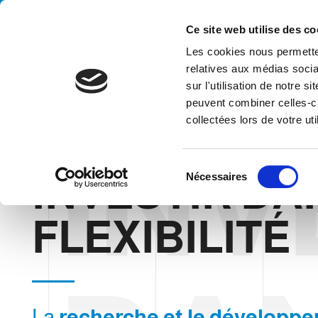
Handling your success
Ce site web utilise des co
Les cookies nous permetten
relatives aux médias socia
sur l'utilisation de notre 
peuvent combiner celles-ci
collectées lors de votre uti
INV
HOME
ENTREPRISE
ENTREPRISE
INVESTIR DANS LA FL
S
INVESTIR DA
Nécessaires
é
l
e
FLEXIBILITÉ
c
t
i
o
n
La
recherche et le développ