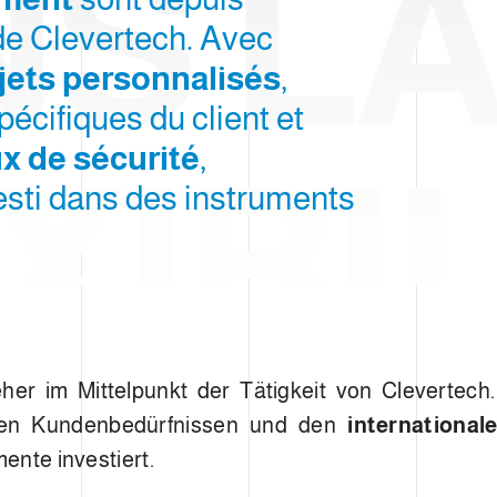
S L
de Clevertech. Avec
jets personnalisés
,
cifiques du client et
x de sécurité
,
XIBI
esti dans des instruments
her im Mittelpunkt der Tätigkeit von Clevertech
chen Kundenbedürfnissen und den
international
mente investiert.