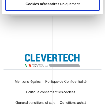
t
Cookies nécessaires uniquement
e
SHOW DETAILS
m
e
n
t
Mentions légales
Politique de Confidentialité
Politique concernant les cookies
General conditions of sale
Conditions achat