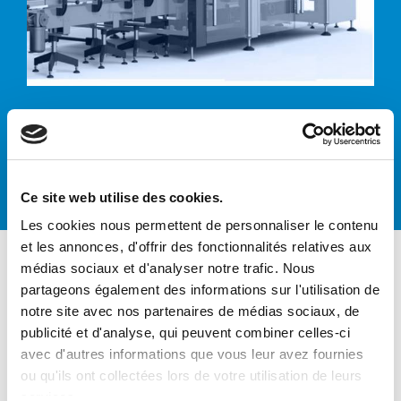
Encaisseuses
Ce site web utilise des cookies.
Les cookies nous permettent de personnaliser le contenu
et les annonces, d'offrir des fonctionnalités relatives aux
médias sociaux et d'analyser notre trafic. Nous
partageons également des informations sur l'utilisation de
notre site avec nos partenaires de médias sociaux, de
CTH TL-2/4
publicité et d'analyse, qui peuvent combiner celles-ci
avec d'autres informations que vous leur avez fournies
SOLUTIONS AUTOMATIQUES
ou qu'ils ont collectées lors de votre utilisation de leurs
D’ENCAISSAGE​
services.