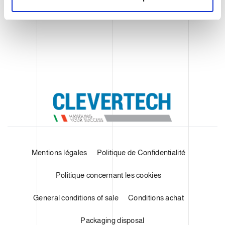
e
m
e
n
t
Mentions légales
Politique de Confidentialité
Politique concernant les cookies
General conditions of sale
Conditions achat
Packaging disposal