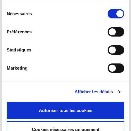
S
Nécessaires
é
l
e
Préférences
c
t
i
Statistiques
o
n
Marketing
d
DEMANDE D'INFORMATIONS
u
c
Afficher les détails
o
n
s
Autoriser tous les cookies
e
n
t
Cookies nécessaires uniquement
SHOW DETAILS