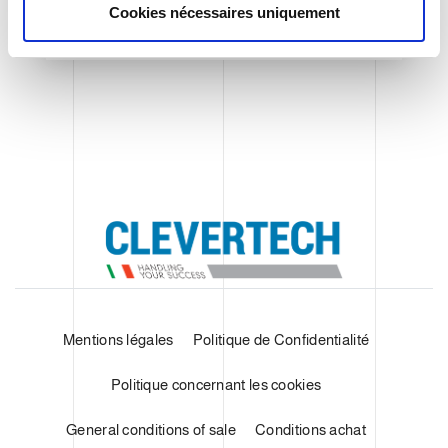
t
Cookies nécessaires uniquement
e
SHOW DETAILS
m
e
n
t
Mentions légales
Politique de Confidentialité
Politique concernant les cookies
General conditions of sale
Conditions achat