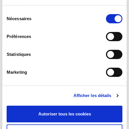
services.
AUTOMATIQUE​
S
Nécessaires
é
l
e
Préférences
c
t
i
Statistiques
o
n
Marketing
d
u
DEMANDE D'INFORMATIONS
c
Afficher les détails
o
n
s
Autoriser tous les cookies
e
n