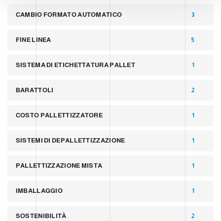
t
CAMBIO FORMATO AUTOMATICO
3
FINE LINEA
5
SISTEMA DI ETICHETTATURA PALLET
1
BARATTOLI
2
COSTO PALLETTIZZATORE
1
SISTEMI DI DEPALLETTIZZAZIONE
1
PALLETTIZZAZIONE MISTA
1
IMBALLAGGIO
1
SOSTENIBILITÀ
2