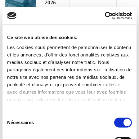
2026
Clevertech Group
OPERATION UNIT ROBOTICS & E-
Ce site web utilise des cookies.
COMMERCE – CLEVERTECH
Les cookies nous permettent de personnaliser le contenu
et les annonces, d'offrir des fonctionnalités relatives aux
médias sociaux et d'analyser notre trafic. Nous
Clevertech Group
partageons également des informations sur l'utilisation de
LES POSTES OUVERTS
notre site avec nos partenaires de médias sociaux, de
AUGMENTENT. LES PROFILS
publicité et d'analyse, qui peuvent combiner celles-ci
QUALIFIÉS NON.
avec d'autres informations que vous leur avez fournies
ou qu'ils ont collectées lors de votre utilisation de leurs
CATEGORIE
services.
S
Nécessaires
é
JOURNAL
l
e