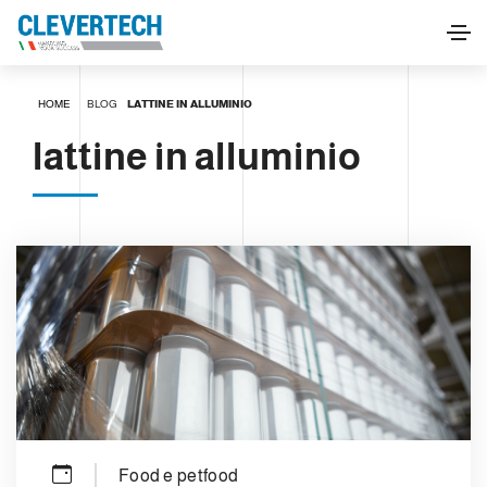
HOME
BLOG
LATTINE IN ALLUMINIO
lattine in alluminio
Food e petfood