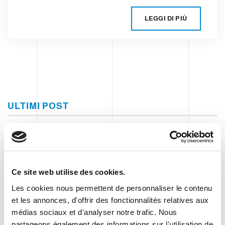
LEGGI DI PIÙ
ULTIMI POST
Clevertech Group
UNE JOURNE'E D'INNOVATION
CHEZ CASA SIEMENS
Ce site web utilise des cookies.
Les cookies nous permettent de personnaliser le contenu
Clevertech Group
et les annonces, d'offrir des fonctionnalités relatives aux
médias sociaux et d'analyser notre trafic. Nous
GLOBAL AUTOMATION MEETING
partageons également des informations sur l'utilisation de