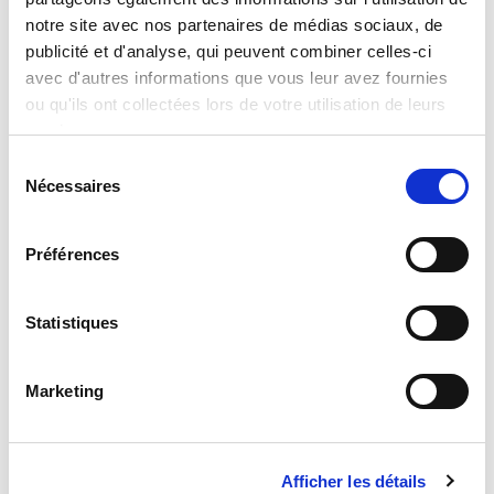
2026
notre site avec nos partenaires de médias sociaux, de
publicité et d'analyse, qui peuvent combiner celles-ci
avec d'autres informations que vous leur avez fournies
Clevertech Group
ou qu'ils ont collectées lors de votre utilisation de leurs
OPERATION UNIT ROBOTICS & E-
services.
COMMERCE – CLEVERTECH
S
Nécessaires
é
l
Clevertech Group
e
Préférences
LES POSTES OUVERTS
c
AUGMENTENT. LES PROFILS
t
QUALIFIÉS NON.
i
Statistiques
o
CATEGORIE
n
Marketing
d
u
JOURNAL
c
Afficher les détails
o