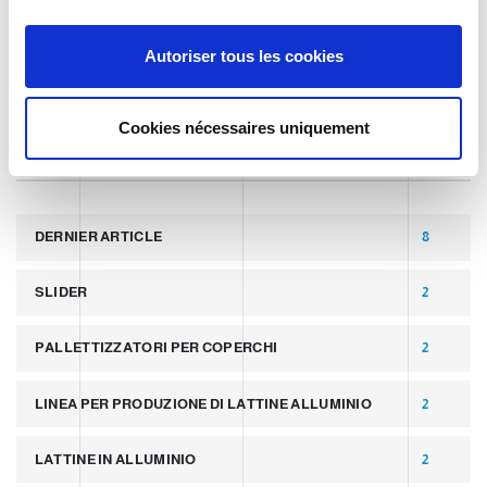
n
APERÇU DU MARCHÉ
s
Autoriser tous les cookies
e
TECHNOLOGIE
n
t
Cookies nécessaires uniquement
e
TAGS
m
e
n
DERNIER ARTICLE
8
t
SLIDER
2
PALLETTIZZATORI PER COPERCHI
2
LINEA PER PRODUZIONE DI LATTINE ALLUMINIO
2
LATTINE IN ALLUMINIO
2