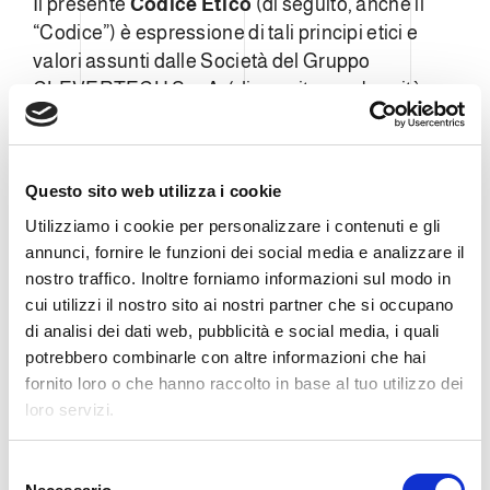
Il presente
Codice Etico
(di seguito, anche il
“Codice”) è espressione di tali principi etici e
valori assunti dalle Società del Gruppo
CLEVERTECH S.p.A. (di seguito, per brevità,
anche “
CLEVERTECH
” o il “
Gruppo
”), nella
conduzione degli affari e delle attività aziendali.
Il Codice rappresenta, altresì, le misure che il
Questo sito web utilizza i cookie
Gruppo intende adottare sotto un profilo etico-
Utilizziamo i cookie per personalizzare i contenuti e gli
comportamentale, al fine di adeguare la propria
annunci, fornire le funzioni dei social media e analizzare il
struttura ai requisiti previsti dal Decreto
nostro traffico. Inoltre forniamo informazioni sul modo in
Legislativo n. 231/2001 e di predisporre le linee di
cui utilizzi il nostro sito ai nostri partner che si occupano
condotta interne ed esterne al Gruppo da
di analisi dei dati web, pubblicità e social media, i quali
seguire nella realizzazione degli obiettivi
potrebbero combinarle con altre informazioni che hai
condivisi.
fornito loro o che hanno raccolto in base al tuo utilizzo dei
loro servizi.
CLEVERTECH conferma - anche tramite il
presente documento - la volontà di perseguire
S
un modello comportamentale, per affrontare le