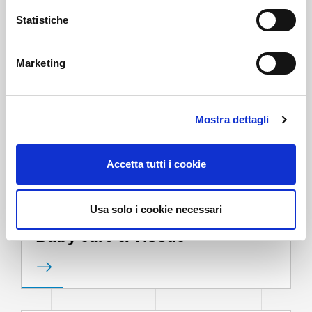
i
o
Statistiche
n
e
Marketing
d
e
l
Mostra dettagli
c
o
n
Accetta tutti i cookie
s
e
n
Usa solo i cookie necessari
s
Baby care & Tissue
o