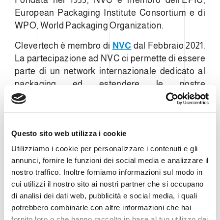
Fondata nel 1953, NVC è membro dell’EPIC,
European Packaging Institute Consortium e di
WPO, World Packaging Organization.
Clevertech è membro di
NVC
dal Febbraio 2021.
La partecipazione ad NVC ci permette di essere
parte di un network internazionale dedicato al
packaging ed estendere le nostre
collaborazioni.
Grazie a NVC possiamo essere aggiornati sugli
sviluppi più importanti a livello mondiale che
Questo sito web utilizza i cookie
riguardano il packaging, la filiera del processo e
Utilizziamo i cookie per personalizzare i contenuti e gli
le innovazioni tecnologiche.
annunci, fornire le funzioni dei social media e analizzare il
nostro traffico. Inoltre forniamo informazioni sul modo in
Con
NVC
condividiamo un cuore attento alla
cui utilizzi il nostro sito ai nostri partner che si occupano
sostenibilità: NVC è particolarmente attenta
di analisi dei dati web, pubblicità e social media, i quali
all’ambiente, per questo ha giocato un ruolo
potrebbero combinarle con altre informazioni che hai
attivo nello sviluppo degli standard mondiali sul
fornito loro o che hanno raccolto in base al tuo utilizzo dei