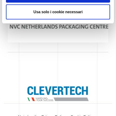
e
n
Usa solo i cookie necessari
s
o