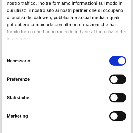
nostro traffico. Inoltre forniamo informazioni sul modo in
cui utilizzi il nostro sito ai nostri partner che si occupano
di analisi dei dati web, pubblicità e social media, i quali
potrebbero combinarle con altre informazioni che hai
fornito loro o che hanno raccolto in base al tuo utilizzo dei
loro servizi.
Cans & Ends Making
S
Necessario
e
l
e
Preferenze
z
i
o
Statistiche
n
e
Marketing
d
e
Food