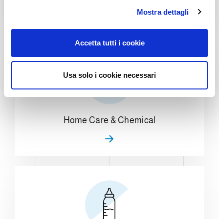
l
Mostra dettagli
c
o
n
Accetta tutti i cookie
s
e
n
Usa solo i cookie necessari
s
o
Home Care & Chemical