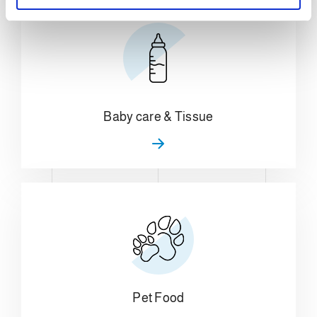
s
o
Baby care & Tissue
Pet Food