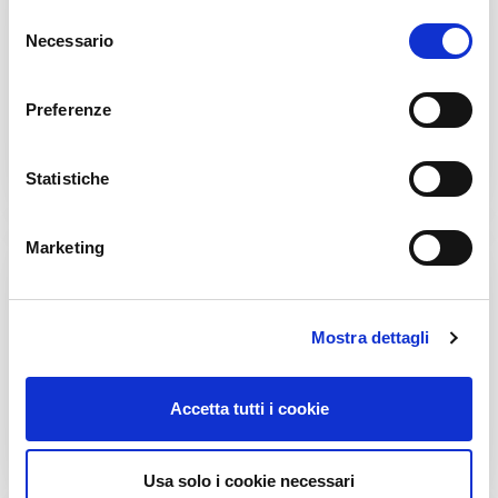
S
Necessario
e
l
e
Preferenze
Food
z
i
o
Statistiche
n
e
Marketing
d
e
l
Mostra dettagli
c
o
n
Home Care & Chemical
Accetta tutti i cookie
s
e
n
Usa solo i cookie necessari