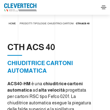
CTH ACS 40
HOME
PRODOTTI
TIPOLOGIE
CHIUDITRICI CARTONI
CTH ACS 40
RICHIEDI INFORMAZIONI
CTH ACS 40
CHIUDITRICE CARTONI
AUTOMATICA
ACS40-HM
è una
chiuditrice cartoni
automatica
ad
alta velocità
progettata
per cartoni RSC tipo Fefco 0201. La
chiuditrice automatica esegue la piegatura
delle falde superiori e la sigillatura