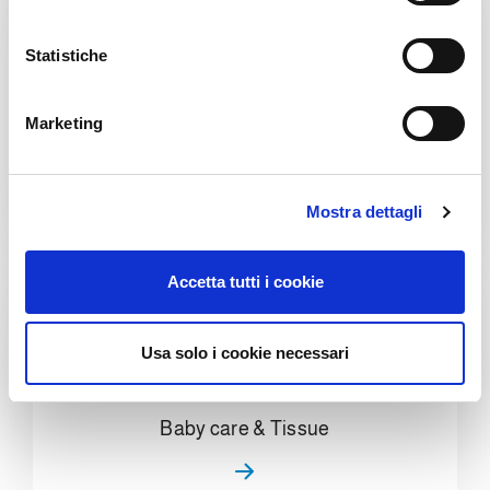
z
i
o
Statistiche
n
e
Marketing
d
Home Care & Chemical
e
l
Mostra dettagli
c
o
n
Accetta tutti i cookie
s
e
n
Usa solo i cookie necessari
s
o
Baby care & Tissue