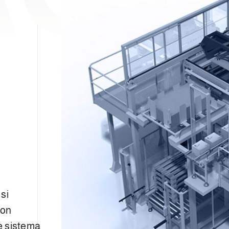
W
si
con
 e sistema