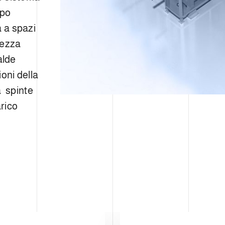
ipo
a a spazi
hezza
alde
oni della
a spinte
arico