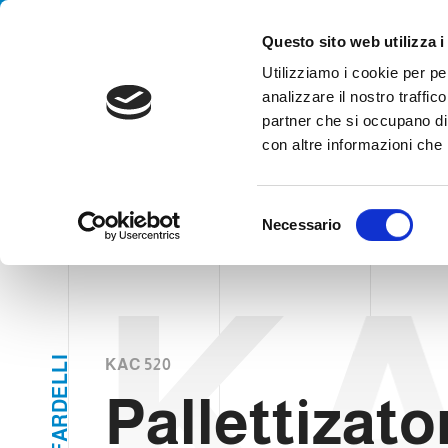
Handling your success
Questo sito web utilizza i
Utilizziamo i cookie per pe
analizzare il nostro traffico
partner che si occupano di 
Palletti
con altre informazioni che h
HOME
PRODOTTI
TIPOLOGIE
PALLETTIZZATORI
PALL
S
Necessario
e
l
KA
e
z
i
o
I
KAC 520
L
n
L
E
Pallettizato
e
D
R
d
A