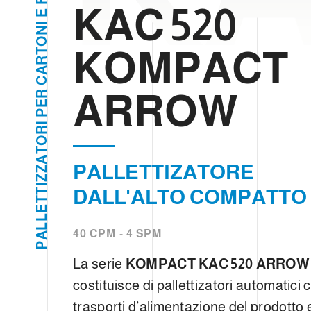
F
e
KAC 520
E
l
I
N
c
O
KOMPACT
T
o
R
n
A
C
s
ARROW
R
e
E
P
n
I
R
s
O
T
o
A
PALLETTIZATORE
Z
Z
I
DALL'ALTO COMPATTO
T
T
E
L
L
40 CPM - 4 SPM
A
P
La serie
KOMPACT KAC 520 ARRO
costituisce di pallettizatori automatici 
trasporti d’alimentazione del prodotto