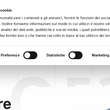
Area ris
 cookie
rsonalizzare i contenuti e gli annunci, fornire le funzioni dei soci
. Inoltre forniamo informazioni sul modo in cui utilizzi il nostro sit
AZIENDA
PRODOTTI
VIDEO
BLOG
CASE HI
analisi dei dati web, pubblicità e social media, i quali potrebber
zatore KAC 520 KOMPACT ARROW
RICHIEDI INFORMAZI
ai fornito loro o che hanno raccolto in base al tuo utilizzo dei lor
ETTIZZATORI PER CARTONI E FARDELLI
PALLETTIZATORE KAC 520 K
Preferenze
Statistiche
Marketing
C 5
re