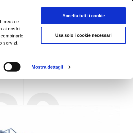
International/Italiano
ervata
Whistleblowing
Accetta tutti i cookie
al media e
o ai nostri
STORY
SERVIZI
FIERE NEWS & EVENTI
CONTATTI
Usa solo i cookie necessari
o combinarle
ONI
o servizi.
OMPACT ARROW
Mostra dettagli
20