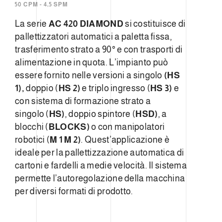
50 CPM - 4,5 SPM
La serie
AC 420 DIAMOND
si costituisce di
pallettizzatori automatici a paletta fissa,
trasferimento strato a 90° e con trasporti di
alimentazione in quota. L’impianto può
essere fornito nelle versioni a singolo
(HS
1),
doppio (
HS 2)
e triplo ingresso (
HS 3)
e
con sistema di formazione strato a
singolo (
HS)
, doppio spintore (
HSD)
, a
blocchi (
BLOCKS)
o con manipolatori
robotici (
M 1 M 2)
. Quest’applicazione è
ideale per la pallettizzazione automatica di
cartoni e fardelli a medie velocità. Il sistema
permette l’autoregolazione della macchina
per diversi formati di prodotto.