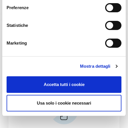
e
Preferenze
z
i
o
Statistiche
n
e
Marketing
d
e
l
Home Care & Chemical
Mostra dettagli
c
o
n
Accetta tutti i cookie
s
e
n
Usa solo i cookie necessari
s
o