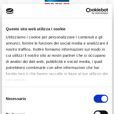
Questo sito web utilizza i cookie
Utilizziamo i cookie per personalizzare i contenuti e gli
CZŁONKOWIE PMI
annunci, fornire le funzioni dei social media e analizzare il
nostro traffico. Inoltre forniamo informazioni sul modo in
PMMI
jest wiodącym na świecie
cui utilizzi il nostro sito ai nostri partner che si occupano
źródłem informacji na temat
di analisi dei dati web, pubblicità e social media, i quali
łańcuchów dostaw zajmujących się
potrebbero combinarle con altre informazioni che hai
pakowaniem i przetwarzaniem
.
fornito loro o che hanno raccolto in base al tuo utilizzo dei
loro servizi.
Bliższe dane
S
Necessario
e
l
e