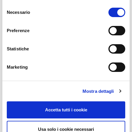
S
Necessario
e
l
e
Preferenze
z
i
OŚWIADCZENIE POLITYKI
o
Statistiche
BEZPIECZEŃSTWA I
n
ŚRODOWISKA
e
Marketing
d
Cadelbosco di Sopra, wrzesień 2024
e
l
Bliższe dane
Mostra dettagli
c
o
n
Accetta tutti i cookie
s
e
n
Usa solo i cookie necessari