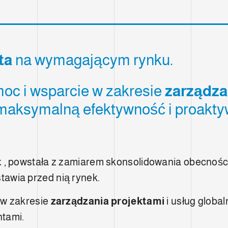
ta
na wymagającym rynku.
moc i wsparcie w zakresie
zarządza
 maksymalną efektywność i proakt
t
, powstała z zamiarem skonsolidowania obecności
 stawia przed nią rynek.
 w zakresie
zarządzania projektami
i usług globa
ntami.