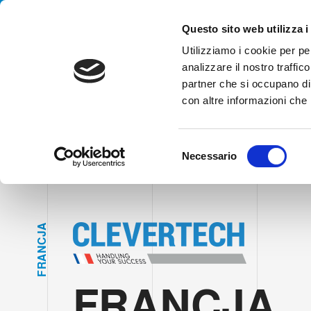
Handling your success
Questo sito web utilizza i
Utilizziamo i cookie per pe
analizzare il nostro traffico
AGENCJA
partner che si occupano di 
con altre informazioni che h
HOME
GAŁĘZIE
ELEKTROTECHNIKA FRANCJA
S
Necessario
e
l
e
z
A
i
J
C
o
N
A
n
R
F
e
FRANCJA
d