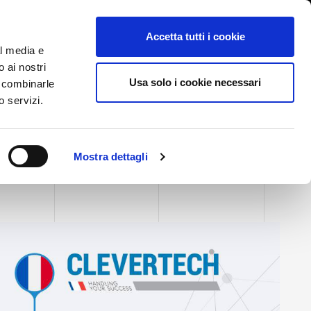
International/Polski
lizowanie nieprawidłowości
Accetta tutti i cookie
al media e
o ai nostri
GI
TARGI AKTUALNOŚCI I WYDARZENIA
ŁĄCZNOŚĆ
Usa solo i cookie necessari
o combinarle
o servizi.
Mostra dettagli