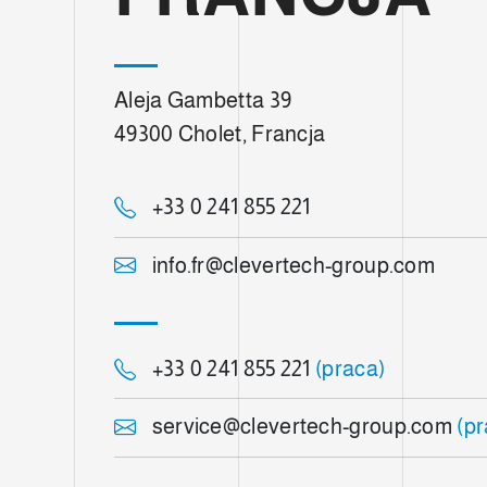
e
l
c
o
Aleja Gambetta 39
n
49300 Cholet, Francja
s
e
n
+33 0 241 855 221
s
o
info.fr@clevertech-group.com
+33 0 241 855 221
(praca)
service@clevertech-group.com
(pr