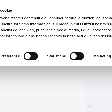
Obszar zastrzeżony
Sygna
 cookie
rsonalizzare i contenuti e gli annunci, fornire le funzioni dei soci
. Inoltre forniamo informazioni sul modo in cui utilizzi il nostro sit
PRODUKTY
WIDEO
BLOG
HISTORIA PRZYPADKU
USŁU
analisi dei dati web, pubblicità e social media, i quali potrebber
ai fornito loro o che hanno raccolto in base al tuo utilizzo dei lor
Preferenze
Statistiche
Marketing