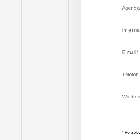
*
Pola ob