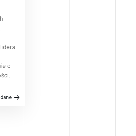
ch
,
lidera
ie o
ści.
e dane