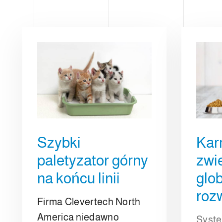
ZW
e
l
c
o
n
s
e
n
s
o
Szybki
Kar
paletyzator górny
zwie
na końcu linii
glo
roz
Firma Clevertech North
America niedawno
Syste