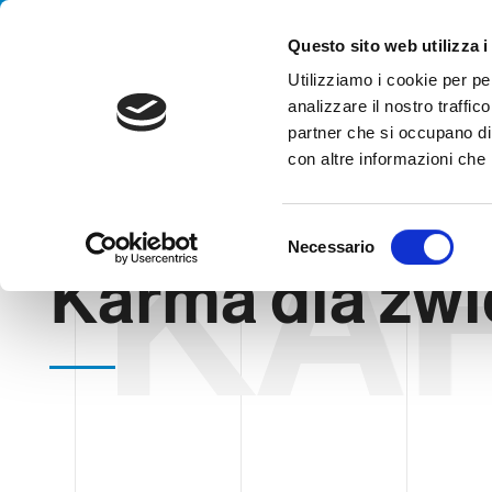
Handling your success
Questo sito web utilizza i
Utilizziamo i cookie per pe
analizzare il nostro traffico
AGENCJA
partner che si occupano di 
con altre informazioni che h
KA
HOME
HISTORIA PRZYPADKU
KARMA DLA ZWIERZĄT
S
Necessario
e
Karma dla zwi
l
e
z
i
o
n
e
d