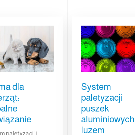
IERZ
ma dla
System
rząt:
paletyzacji
balne
puszek
wiązanie
aluminiowych
luzem
m paletyzacji i