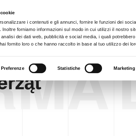
Obszar zastrzeżony
Sygna
 cookie
rsonalizzare i contenuti e gli annunci, fornire le funzioni dei soci
. Inoltre forniamo informazioni sul modo in cui utilizzi il nostro sit
PRODUKTY
WIDEO
BLOG
HISTORIA PRZYPADKU
USŁU
analisi dei dati web, pubblicità e social media, i quali potrebber
ai fornito loro o che hanno raccolto in base al tuo utilizzo dei lor
RMA 
Preferenze
Statistiche
Marketing
erząt