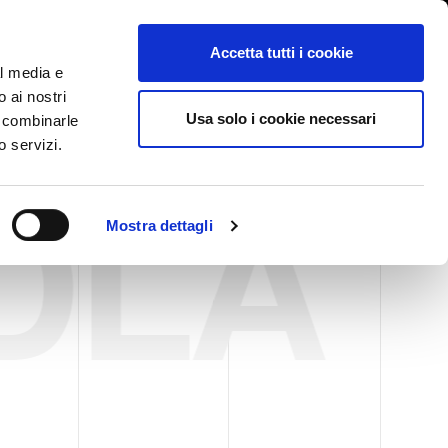
International/Polski
lizowanie nieprawidłowości
Accetta tutti i cookie
al media e
o ai nostri
GI
TARGI AKTUALNOŚCI I WYDARZENIA
ŁĄCZNOŚĆ
Usa solo i cookie necessari
o combinarle
o servizi.
DLA
Mostra dettagli