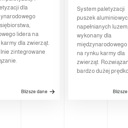
etyzacji dla
System paletyzacji
zynarodowego
puszek aluminiowy
siębiorstwa,
napełnianych luzem
owego lidera na
wykonany dla
 karmy dla zwierząt.
międzynarodowego 
lnie zintegrowane
na rynku karmy dla
ązanie.
zwierząt. Rozwiązan
bardzo dużej prędko
Bliższe dane
Bliższ