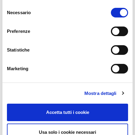
KARTONÓW
S
Necessario
e
l
e
Preferenze
z
i
o
Statistiche
n
e
Marketing
d
e
l
POPROŚ O INFORMACJE
Mostra dettagli
c
o
n
Accetta tutti i cookie
s
e
n
Usa solo i cookie necessari