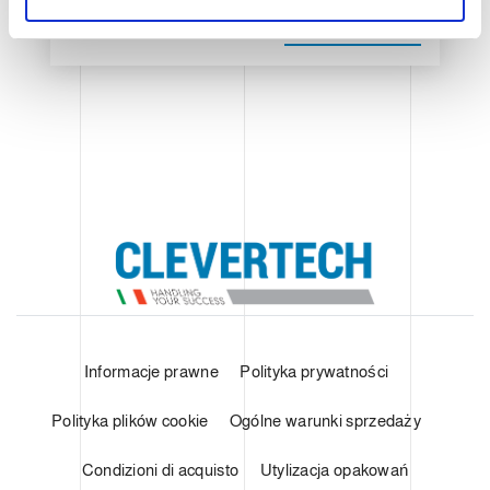
s
o
POKAŻ SZCZEGÓŁY
Informacje prawne
Polityka prywatności
Polityka plików cookie
Ogólne warunki sprzedaży
Condizioni di acquisto
Utylizacja opakowań