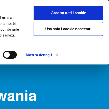
International/Polski
lizowanie nieprawidłowości
Accetta tutti i cookie
al media e
o ai nostri
GI
TARGI AKTUALNOŚCI I WYDARZENIA
ŁĄCZNOŚĆ
Usa solo i cookie necessari
o combinarle
o servizi.
Mostra dettagli
wania