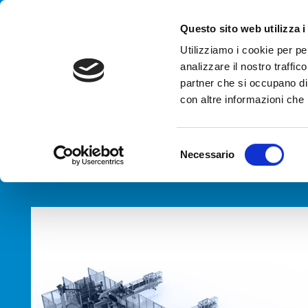
Handling your success
Questo sito web utilizza i
Utilizziamo i cookie per pe
analizzare il nostro traffico
AGENCJA
partner che si occupano di 
Sys
con altre informazioni che h
HOME
PRODUKTY
TYPY
SYSTEM ETYKIETOWANIA PAL
S
Necessario
e
l
e
z
i
o
n
e
d