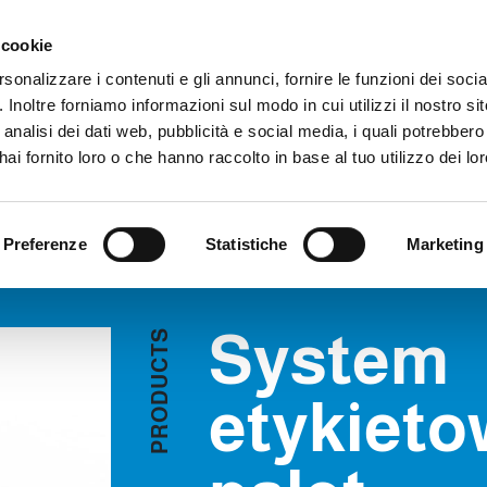
Obszar zastrzeżony
Sygna
 cookie
rsonalizzare i contenuti e gli annunci, fornire le funzioni dei soci
. Inoltre forniamo informazioni sul modo in cui utilizzi il nostro sit
PRODUKTY
WIDEO
BLOG
HISTORIA PRZYPADKU
USŁU
analisi dei dati web, pubblicità e social media, i quali potrebber
tem etykietowania palet
POPROŚ O INFORMACJE
ai fornito loro o che hanno raccolto in base al tuo utilizzo dei lor
ET
Preferenze
Statistiche
Marketing
System
S
T
C
U
D
etykieto
O
R
P