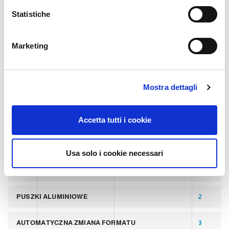
i
o
Statistiche
TECHNOLOGIA
n
e
Marketing
d
TAGI
e
l
Mostra dettagli
c
NAJNOWSZE POSTY
8
o
n
PUSZKI
2
Accetta tutti i cookie
s
e
PALETYZATORY DO POKRYWEK
2
n
Usa solo i cookie necessari
s
LINIA PRODUKCYJNA PUSZEK ALUMINIOWYCH
2
o
PUSZKI ALUMINIOWE
2
AUTOMATYCZNA ZMIANA FORMATU
3