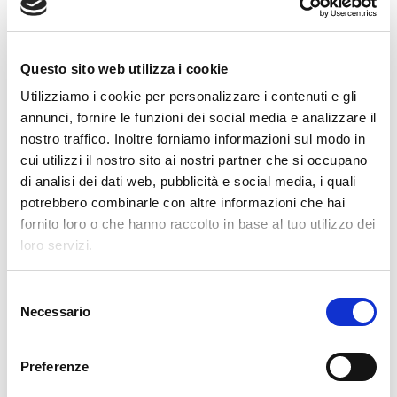
Clevertech Group
VI PRESENTIAMO LA NOSTRA
Questo sito web utilizza i cookie
OPERATION UNIT ROBOTICS & E-
Utilizziamo i cookie per personalizzare i contenuti e gli
COMMERCE
annunci, fornire le funzioni dei social media e analizzare il
nostro traffico. Inoltre forniamo informazioni sul modo in
Clevertech Group
cui utilizzi il nostro sito ai nostri partner che si occupano
LE POSIZIONI APERTE
di analisi dei dati web, pubblicità e social media, i quali
AUMENTANO. I LAVORATORI
potrebbero combinarle con altre informazioni che hai
QUALIFICATI NO
fornito loro o che hanno raccolto in base al tuo utilizzo dei
loro servizi.
KATEGORIE
S
Necessario
e
GAZETA
l
e
Preferenze
z
WGLĄD W RYNEK