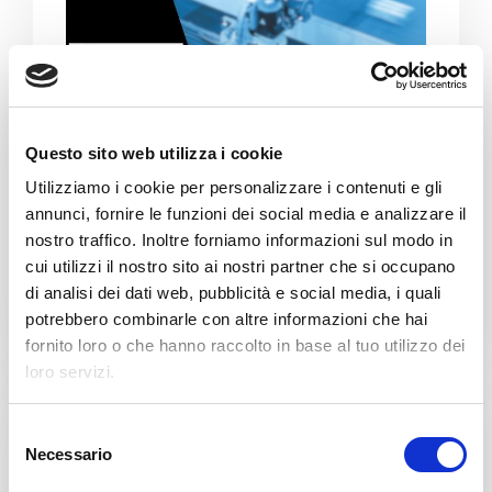
Questo sito web utilizza i cookie
DUBAI-EMIRATI ARABI
Utilizziamo i cookie per personalizzare i contenuti e gli
annunci, fornire le funzioni dei social media e analizzare il
GULFOOD MANUFACTURING
nostro traffico. Inoltre forniamo informazioni sul modo in
cui utilizzi il nostro sito ai nostri partner che si occupano
04-06 LISTOPAD 2025
di analisi dei dati web, pubblicità e social media, i quali
Bliższe dane
potrebbero combinarle con altre informazioni che hai
fornito loro o che hanno raccolto in base al tuo utilizzo dei
loro servizi.
S
Necessario
e
l