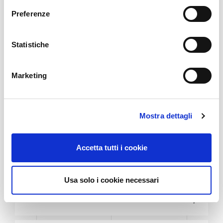
e
Preferenze
z
i
o
Statistiche
n
e
Marketing
d
e
l
Mostra dettagli
c
o
PARMA-WŁOCHY
n
Accetta tutti i cookie
s
FORUM CIBUSTEC
e
n
28-29 PAŹDZIERNIKA 2025
Usa solo i cookie necessari
s
Bliższe dane
o