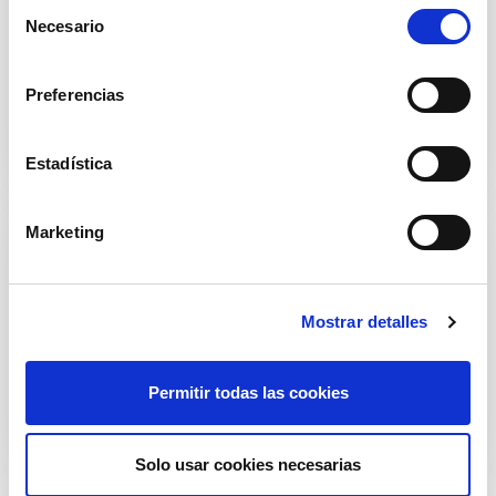
S
Necesario
e
l
Alimentos
e
Preferencias
c
c
i
Estadística
ó
n
Marketing
d
e
c
Mostrar detalles
o
n
Limpieza del hogar
s
Permitir todas las cookies
e
n
t
Solo usar cookies necesarias
i