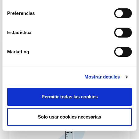
l
e
Preferencias
c
c
i
Estadística
ó
n
Marketing
d
e
c
Limpieza del hogar
Mostrar detalles
o
n
s
Permitir todas las cookies
e
n
t
Solo usar cookies necesarias
i
m
i