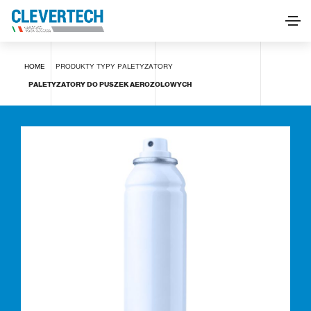
Paletyzatory do puszek aerozolowych
HOME
PRODUKTY
TYPY
PALETYZATORY
POPROŚ O INFORMACJE
PALETYZATORY DO PUSZEK AEROZOLOWYCH