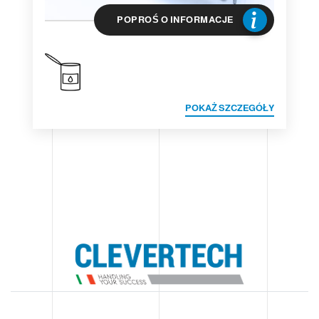
POPROŚ O INFORMACJE
POKAŻ SZCZEGÓŁY