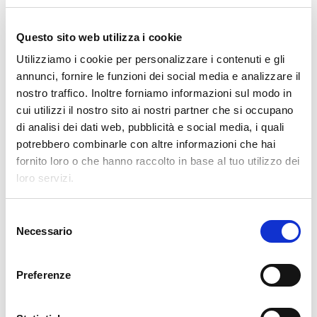
Paletyzator RAP EC
SAGITTARIUS
Questo sito web utilizza i cookie
ROBOT PALETYZATOR
Utilizziamo i cookie per personalizzare i contenuti e gli
annunci, fornire le funzioni dei social media e analizzare il
nostro traffico. Inoltre forniamo informazioni sul modo in
cui utilizzi il nostro sito ai nostri partner che si occupano
di analisi dei dati web, pubblicità e social media, i quali
potrebbero combinarle con altre informazioni che hai
fornito loro o che hanno raccolto in base al tuo utilizzo dei
loro servizi.
S
Necessario
e
POPROŚ O INFORMACJE
l
e
Preferenze
z
i