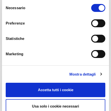
S
Necessario
e
l
e
Preferenze
z
i
Żywność
o
Statistiche
n
e
Marketing
d
e
l
Mostra dettagli
c
o
n
Accetta tutti i cookie
s
e
Jedzenie dla zwierząt
n
Usa solo i cookie necessari
s