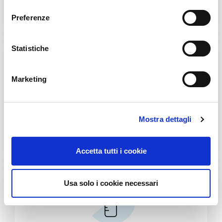
l
e
Preferenze
z
i
o
Statistiche
n
e
Marketing
d
e
l
Opieka domowa i środki chemiczne
Mostra dettagli
c
o
n
Accetta tutti i cookie
s
e
n
Usa solo i cookie necessari
s
o