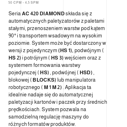
50 CPM - 4,5 SPM
Seria
AC 420 DIAMOND
składa się z
automatycznych paletyzatorów z paletami
stałymi, przenoszeniem warstw pod kątem
90° i transportem wsadowym na wysokim
poziomie. System może być dostarczony w
wersji z pojedynczym
(HS 1),
podwójnym (
HS 2)
i potrójnym (
HS 3)
wejściem oraz z
systemem formowania warstwy
pojedynczej (
HS)
, podwójnej (
HSD)
,
blokowej (
BLOCKS)
lub manipulatora
robotycznego (
M 1 M 2)
. Aplikacja ta
idealnie nadaje się do automatycznej
paletyzacji kartonów i paczek przy średnich
prędkościach. System pozwala na
samodzielną regulację maszyny do
różnych formatów produktów.