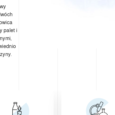
twy
 dwóch
łowica
 palet i
nymi,
wiednio
zyny.