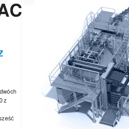
 AC
Z
 dwóch
0 z
 sześć