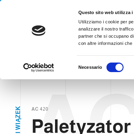
Handling your success
Questo sito web utilizza i
Utilizziamo i cookie per pe
analizzare il nostro traffico
AGENCJA
partner che si occupano di 
Pale
con altre informazioni che h
HOME
PRODUKTY
TYPY
PALETYZATORY
PALETYZATO
S
Necessario
e
l
AC
e
z
i
o
K
AC 420
E
n
Z
Paletyzator
Ą
e
I
W
d
I