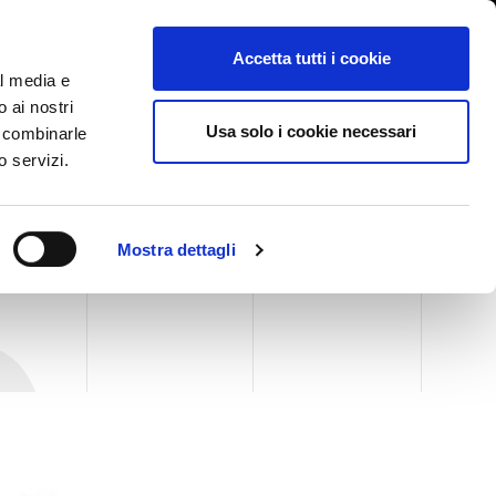
International/Polski
lizowanie nieprawidłowości
Accetta tutti i cookie
al media e
o ai nostri
GI
TARGI AKTUALNOŚCI I WYDARZENIA
ŁĄCZNOŚĆ
Usa solo i cookie necessari
o combinarle
o servizi.
Mostra dettagli
0