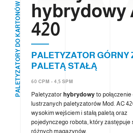
e
W
hybrydowy
l
Ó
N
c
O
420
o
T
R
n
A
K
s
O
e
D
Y
n
PALETYZATOR GÓRNY 
R
s
O
PALETĄ STAŁĄ
T
o
A
Z
Y
T
60 CPM - 4,5 SPM
E
L
A
Paletyzator
hybrydowy
to połączenie
P
lustrzanych paletyzatorów Mod. AC 42
wysokim wejściem i stałą paletą oraz
pojedynczego robota, który zastępuje
różnych magazynów.