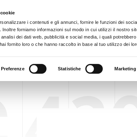
Obszar zastrzeżony
Sygna
 cookie
rsonalizzare i contenuti e gli annunci, fornire le funzioni dei soci
. Inoltre forniamo informazioni sul modo in cui utilizzi il nostro sit
PRODUKTY
WIDEO
BLOG
HISTORIA PRZYPADKU
USŁU
analisi dei dati web, pubblicità e social media, i quali potrebber
tyzator hybrydowy AC 420
POPROŚ O INFORMACJE
ai fornito loro o che hanno raccolto in base al tuo utilizzo dei lor
RY DO KARTONÓW I WIĄZEK
PALETYZATOR HYBRYDOWY AC 420
Preferenze
Statistiche
Marketing
 42