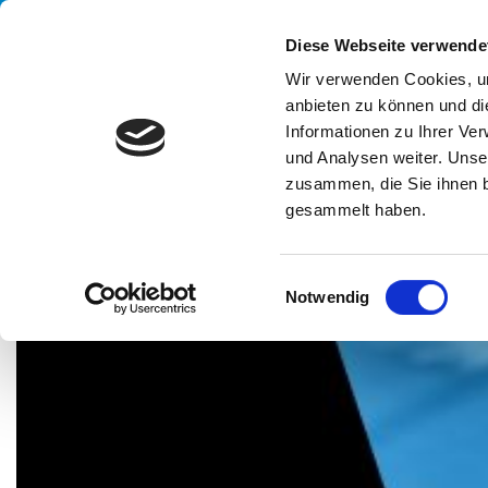
Handling your success
Diese Webseite verwende
Wir verwenden Cookies, um
anbieten zu können und di
UN
Informationen zu Ihrer Ve
und Analysen weiter. Unse
zusammen, die Sie ihnen b
gesammelt haben.
HOME
MESSEN
ANUGA FOOD TEC MUMBAI
E
Notwendig
i
n
w
i
l
l
i