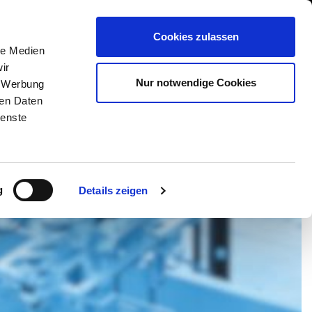
International/Deutsch
 Area
Whistleblowing
Cookies zulassen
le Medien
ir
DIENSTLEISTUNGEN
NEWS & EVENTS
KONTAKT
Nur notwendige Cookies
, Werbung
ren Daten
ienste
g
Details zeigen