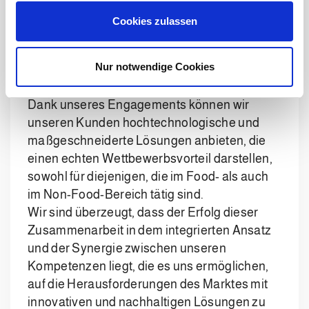
unsere Lösungen auf die Handhabung neuer
u
Cookies zulassen
Verpackungen mit unterschiedlichen
s
Abmessungen und Materialien vorbereiten
w
und dabei stets einen hohen
a
Nur notwendige Cookies
Leistungsstandard aufrechterhalten.
h
l
Dank unseres Engagements können wir
unseren Kunden hochtechnologische und
maßgeschneiderte Lösungen anbieten, die
einen echten Wettbewerbsvorteil darstellen,
sowohl für diejenigen, die im Food- als auch
im Non-Food-Bereich tätig sind.
Wir sind überzeugt, dass der Erfolg dieser
Zusammenarbeit in dem integrierten Ansatz
und der Synergie zwischen unseren
Kompetenzen liegt, die es uns ermöglichen,
auf die Herausforderungen des Marktes mit
innovativen und nachhaltigen Lösungen zu