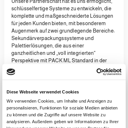
Unsere Partnerschaft hat es uns ermöglicht,
schlüsselfertige Systeme zu entwickeln, die
komplette und maßgeschneiderte Lösungen
für jeden Kunden bieten, mit besonderem
Augenmerk auf zwei grundlegende Bereiche:
Sekundärverpackungssysteme und
Palettierlösungen, die aus einer
ganzheitlichen und „voll integrierten“
Perspektive mit PACK ML Standard in der
Softwareprogrammierung realisiert werden
und darauf abzielen, maximale Effizienz unter
Berücksichtigung der Sicherheit des
gesamten Logistiksystems zum Ausdruck zu
Diese Webseite verwendet Cookies
bringen.
Wir verwenden Cookies, um Inhalte und Anzeigen zu
personalisieren, Funktionen für soziale Medien anbieten
Unser gemeinsames Engagement besteht
zu können und die Zugriffe auf unsere Website zu
daher darin, Innovation und Technologie in
analysieren. Außerdem geben wir Informationen zu Ihrer
jeder Phase des Projekts zu integrieren, um