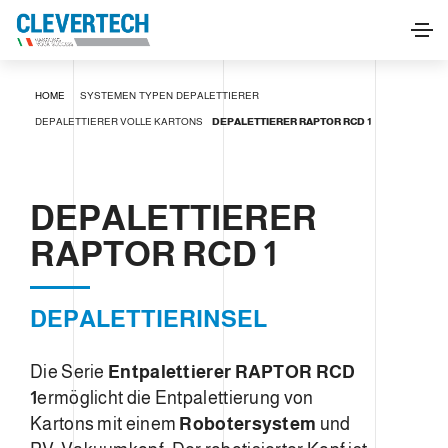
DEPALETTIERER RAPTOR RCD 1
HOME
SYSTEMEN
TYPEN
DEPALETTIERER
INFORMATIONEN ANFORDERN
DEPALETTIERER VOLLE KARTONS
DEPALETTIERER RAPTOR RCD 1
DEPALETTIERER
RAPTOR RCD 1
DEPALETTIERINSEL
Die Serie
Entpalettierer RAPTOR RCD
1
ermöglicht die Entpalettierung von
Kartons mit einem
Robotersystem
und