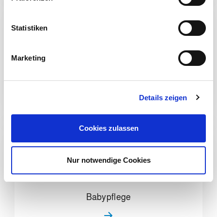
i
l
l
Statistiken
i
g
Marketing
u
Haushaltspflege
n
g
Details zeigen
s
a
u
Cookies zulassen
s
w
a
Nur notwendige Cookies
h
l
Babypflege