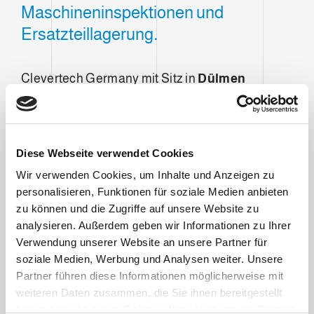
Maschineninspektionen und
Ersatzteillagerung
.
Clevertech Germany mit Sitz in
Dülmen
(Nordrhein Westfalen) wurde gegründet, um die
Präsenz der Gruppe in den
DACH-Märkten
(Deutschland, Österreich und Schweiz) zu
konsolidieren.
Diese Webseite verwendet Cookies
Wir verwenden Cookies, um Inhalte und Anzeigen zu
Die Qualität der Kommunikation, die
personalisieren, Funktionen für soziale Medien anbieten
Professionalität und das technische Wissen
zu können und die Zugriffe auf unsere Website zu
bilden einen Teil des Hintergrunds von
analysieren. Außerdem geben wir Informationen zu Ihrer
Clevertech Germany und werden dazu
Verwendung unserer Website an unsere Partner für
beitragen, eine
noch bessere Kommunikation
soziale Medien, Werbung und Analysen weiter. Unsere
so einfach wie möglich
zu gestalten. Dabei
Partner führen diese Informationen möglicherweise mit
können Sie sich auf ein Team verlassen, das
weiteren Daten zusammen, die Sie ihnen bereitgestellt
direkt zur Clevertech-Group gehört und aus
haben oder die sie im Rahmen Ihrer Nutzung der Dienste