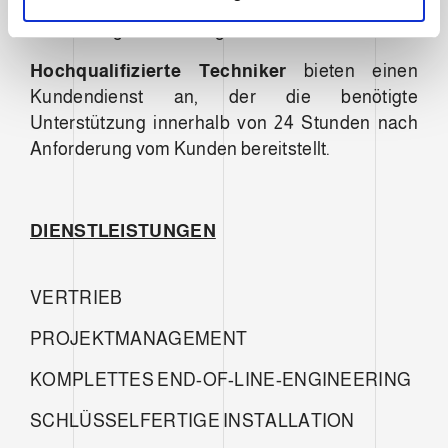
Der
Ersatzteilservice
wird mit Unterstützung
h
der Muttergesellschaft geleistet.
l
Hochqualifizierte Techniker
bieten einen
Kundendienst an, der die benötigte
Unterstützung innerhalb von 24 Stunden nach
Anforderung vom Kunden bereitstellt.
DIENSTLEISTUNGEN
VERTRIEB
PROJEKTMANAGEMENT
KOMPLETTES END-OF-LINE-ENGINEERING
SCHLÜSSELFERTIGE INSTALLATION